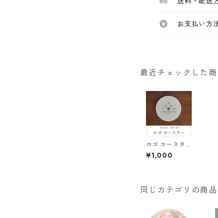
送料・配送
お支払い方
最近チェックした商
ロゴ コースター
│白雲石製
¥1,000
同じカテゴリの商品