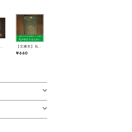
ド
【文庫本】私が
初
存在するために
¥660