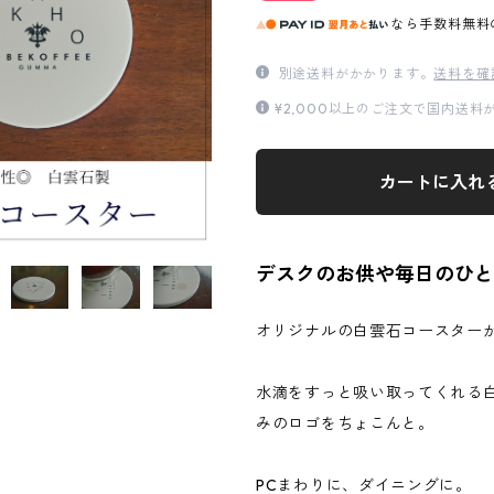
なら
手数料無料
別途送料がかかります。
送料を確
¥2,000以上のご注文で国内送
カートに入れ
デスクのお供や毎日のひと
オリジナルの白雲石コースター
水滴をすっと吸い取ってくれる白
みのロゴをちょこんと。
PCまわりに、ダイニングに。