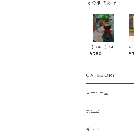
その他の商品
【ペルー】G1
AS
チャンチャマ
1
¥750
¥
ヨ ウォッシュ
ト 100グラム
CATEGORY
コーヒー豆
シングルオリジン
認証豆
中米・南米
ブレンド
フェアトレード認証
ギフト