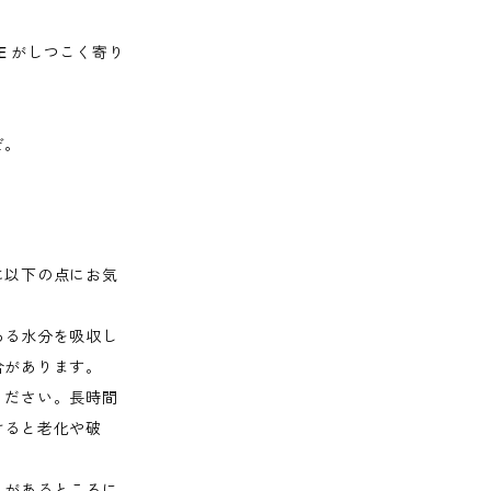
EE がしつこく寄り
ぞ。
に以下の点にお気
ある水分を吸収し
合があります。
ください。長時間
けると老化や破
れがあるところに