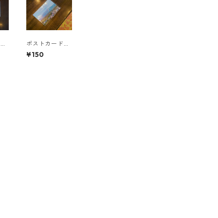
ド
ポストカード
初
（小野子山に架
¥150
かる虹）１枚