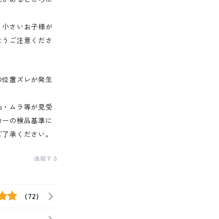
、小さいお子様が
ようご注意くださ
の位置ズレが発生
凸・ムラ等が見受
カーの検品基準に
ご了承ください。
通報する
(72)