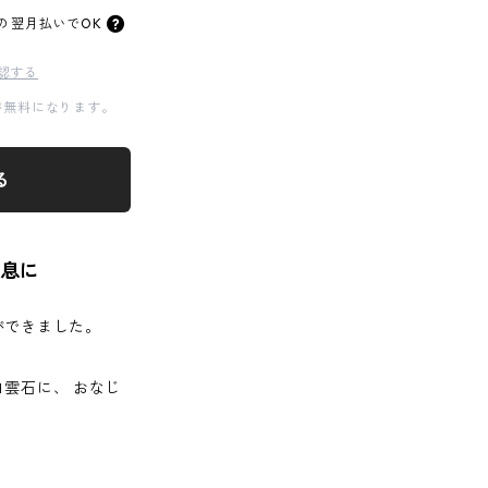
の
翌月払いでOK
認する
料が無料になります。
る
息に
ができました。
雲石に、 おなじ