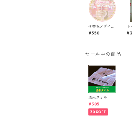
伊香保デザイ
ト
ン キーホルダ
キ
¥550
¥
ー
セール中の商品
温泉タオル
¥385
30%OFF