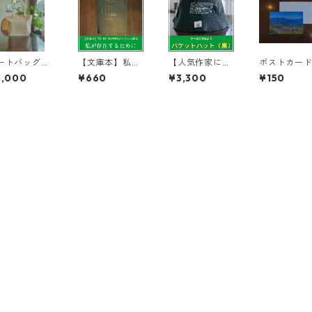
ートバッグ
【文庫本】私が
【人気作家によ
ポストカー
ャンバス生地
存在するために
るデザイン】バ
（伊香保の
3,000
¥660
¥3,300
¥150
ケットハット
夏）１枚
（黒）