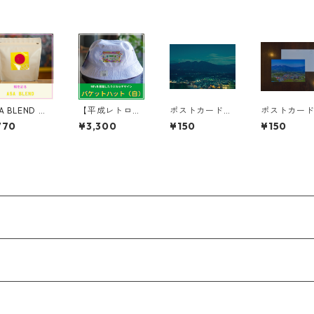
A BLEND │
【平成レトロデ
ポストカード
ポストカー
00グラム
ザイン】バケッ
（伊香保の夜
（伊香保の
770
¥3,300
¥150
¥150
トハット（白）
景）１枚
夏）１枚